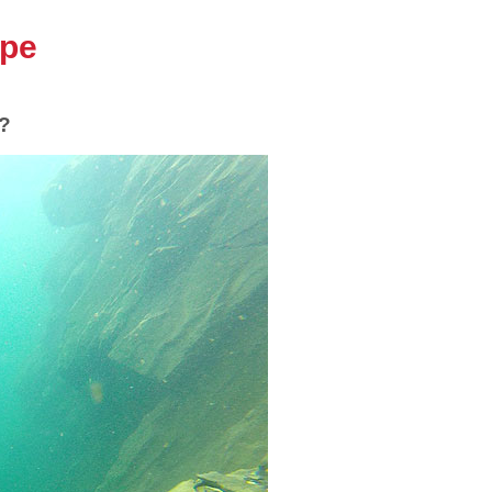
ppe
0?