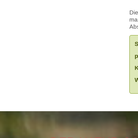
Die
max
Abs
S
p
K
W