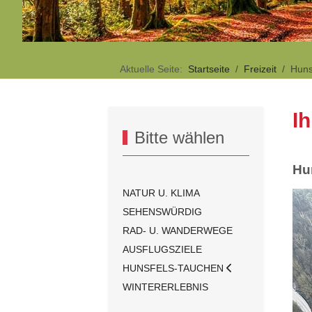
Aktuelle Seite:
Startseite
Freizeit
Huns
I
Bitte wählen
Hu
NATUR U. KLIMA
SEHENSWÜRDIG
RAD- U. WANDERWEGE
AUSFLUGSZIELE
HUNSFELS-TAUCHEN
WINTERERLEBNIS