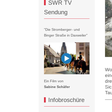
SWR TV
Sendung
"Die Stromberger- und
Binger Straße in Daxweiler"
Wo 
ein
dre
Ein Film von
Sic
Sabine Schäfer
Tau
Infobroschüre