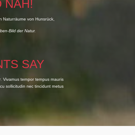
 NAH!
chen Naturräume von Hunsrück,
ben-Bild der Natur.
NTS SAY
lor. Vivamus tempor tempus mauris
rcu sollicitudin nec tincidunt metus