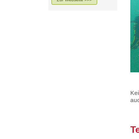
Kei
auc
T